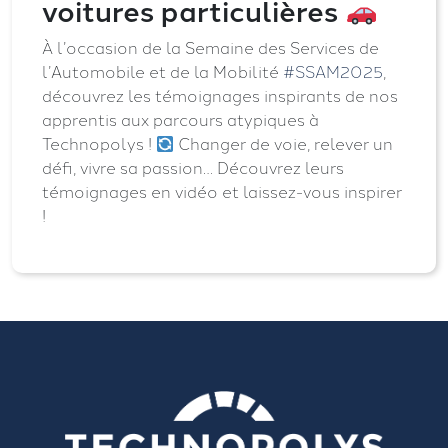
voitures particulières
À l’occasion de la Semaine des Services de
l’Automobile et de la Mobilité
#SSAM2025
,
découvrez les témoignages inspirants de nos
apprentis aux parcours atypiques à
Technopolys !
Changer de voie, relever un
défi, vivre sa passion… Découvrez leurs
témoignages en vidéo et laissez-vous inspirer
!