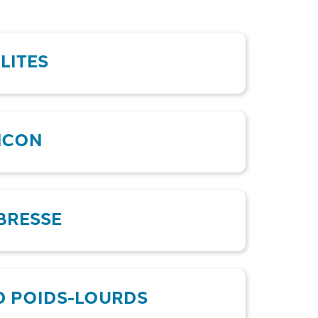
LITES
NCON
BRESSE
D POIDS-LOURDS