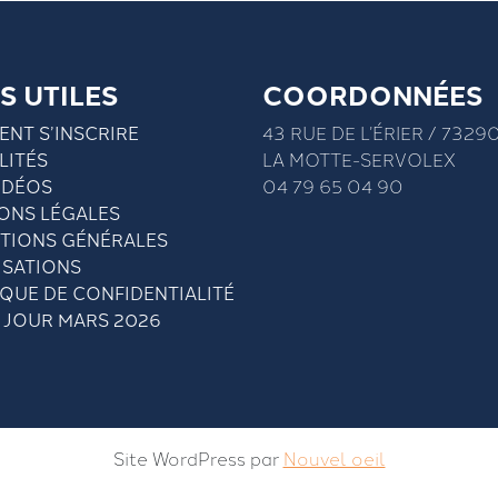
S UTILES
COORDONNÉES
NT S’INSCRIRE
43 RUE DE L’ÉRIER / 7329
LITÉS
LA MOTTE-SERVOLEX
IDÉOS
04 79 65 04 90
ONS LÉGALES
TIONS GÉNÉRALES
ISATIONS
IQUE DE CONFIDENTIALITÉ
À JOUR MARS 2026
Site WordPress par
Nouvel oeil