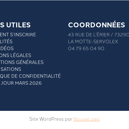
S UTILES
COORDONNÉES
NT S’INSCRIRE
43 RUE DE L’ÉRIER / 7329
LITÉS
LA MOTTE-SERVOLEX
IDÉOS
04 79 65 04 90
ONS LÉGALES
TIONS GÉNÉRALES
ISATIONS
IQUE DE CONFIDENTIALITÉ
À JOUR MARS 2026
Site WordPress par
Nouvel oeil