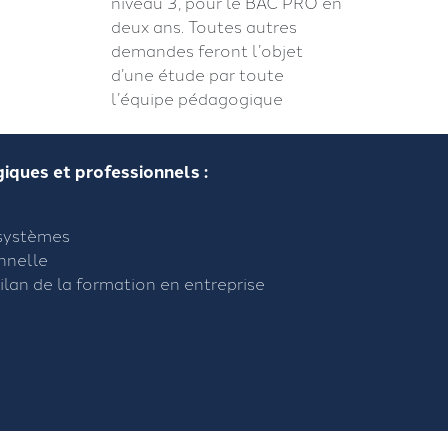
niveau 3, pour le BAC PRO en
deux ans. Toutes autres
demandes feront l’objet
d’une étude par toute
l’équipe pédagogique
ques et professionnels :
systèmes
nnelle
ilan de la formation en entreprise