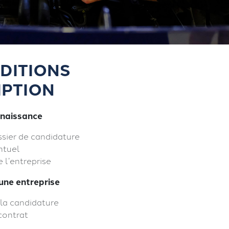
DITIONS
IPTION
nnaissance
ssier de candidature
ntuel
 l’entreprise
une entreprise
 la candidature
contrat