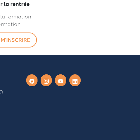
 la rentrée
 la formation
ormation
 M’INSCRIRE
90