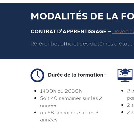
MODALITÉS DE LA F
CONTRAT D’APPRENTISSAGE –
Devenir 
Référentiel officiel des diplômes d’état :
Durée de la formation :
2 
1400h ou 2030h
pa
Soit 40 semaines sur les 2
2 
années
2 
ou 58 semaines sur les 3
années