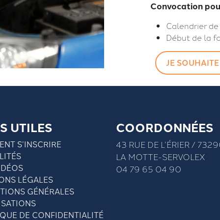
Convocation pour
Calendrier de
Début de la f
JE SOUHAITE
S UTILES
COORDONNÉES
NT S’INSCRIRE
43 RUE DE L’ÉRIER / 732
LITÉS
LA MOTTE-SERVOLEX
IDÉOS
04 79 65 04 90
ONS LÉGALES
TIONS GÉNÉRALES
ISATIONS
IQUE DE CONFIDENTIALITÉ