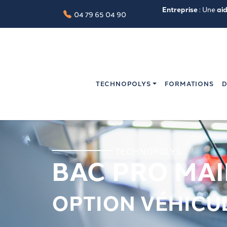
Entreprise
: Une
ai
04 79 65 04 90
TECHNOPOLYS
FORMATIONS
D
TECHNOPOLYS
BAC PRO MAI
OPTION VÉHICU