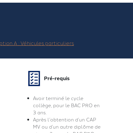
ion A : Véhicules particuliers
Pré-requis
Avoir terminé le cycle
collège, pour le BAC PRO en
3 ans.
Après l’obtention d’un CAP
MV ou d’un autre diplôme de