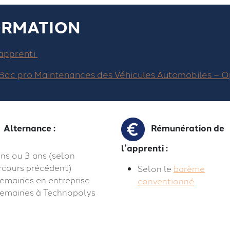
ORMATION
apprenti
Bac pro Maintenances des Véhicules Automobiles – Opt
Alternance :
Rémunération de
l’apprenti :
ans ou 3 ans (selon
rcours précédent)
Selon le
barème
semaines en entreprise
conventionné
semaines à Technopolys