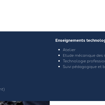
Enseignements technologi
Atelier
Etude mécanique des 
Technologie professio
Suivi pédagogique et b
nt)