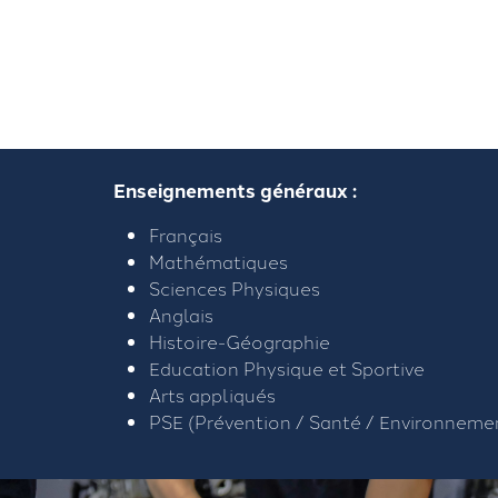
Enseignements généraux :
Français
Mathématiques
Sciences Physiques
Anglais
Histoire-Géographie
Education Physique et Sportive
Arts appliqués
PSE (Prévention / Santé / Environneme