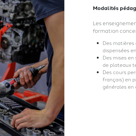
Modalités pédag
Les enseignement
formation concer
Des matières 
dispensées en
Des mises en 
de plateaux t
Des cours per
français) en p
générales en 