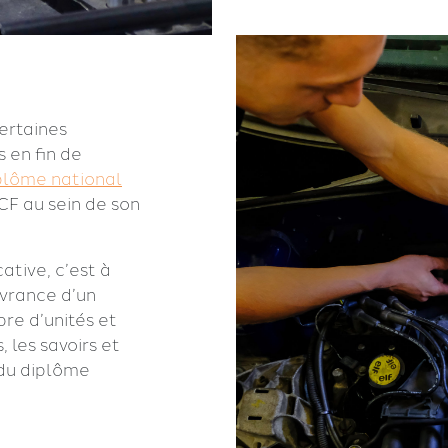
ertaines
 en fin de
plôme national
CF au sein de son
ative, c’est à
ivrance d’un
bre d’unités et
 les savoirs et
 du diplôme