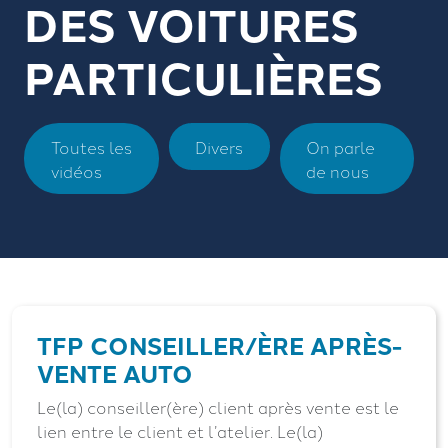
DES VOITURES
PARTICULIÈRES
Toutes les
Divers
On parle
vidéos
de nous
TFP CONSEILLER/ÈRE APRÈS-
VENTE AUTO
Le(la) conseiller(ère) client après vente est le
lien entre le client et l’atelier. Le(la)