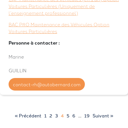
Voitures Particulières (Uniquement de
l’enseignement professionnel)
BAC PRO Maintenance des Véhicules Option
Voitures Particulières
Personne à contacter :
Marine
GUILLIN
contact-rh@autobernard.com
« Précédent
1
2
3
4
5
6
…
19
Suivant »